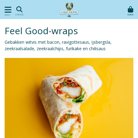
MAND
ZOEKEN
MENU
Feel Good-wraps
Gebakken witvis met bacon, ravigottesaus, ijsbergsla,
zeekraalsalade, zeekraalchips, furikake en chilisaus