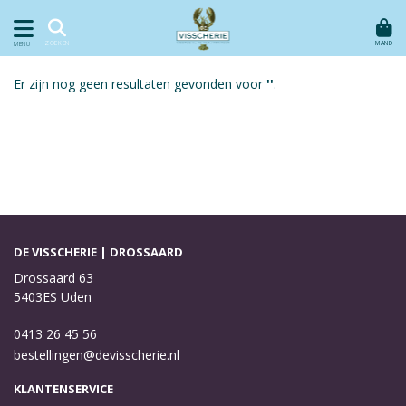
MAND
ZOEKEN
MENU
Er zijn nog geen resultaten gevonden voor
''
.
DE VISSCHERIE | DROSSAARD
Drossaard 63
5403ES Uden
0413 26 45 56
bestellingen@devisscherie.nl
KLANTENSERVICE