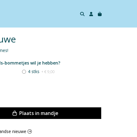
euwe
 mes!
ds-bommetjes wil je hebben?
4 stks
+ € 9,00
Plaats in mandje
llandse nieuwe