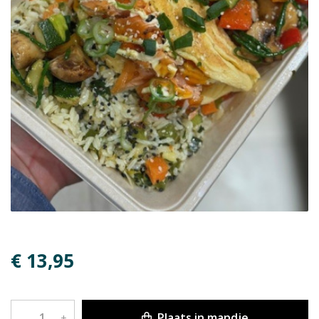
€ 13,95
Plaats in mandje
–
+