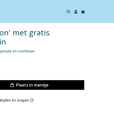
on' met gratis
in
spinazie en roomkaas
Plaats in mandje
altijden en soepen