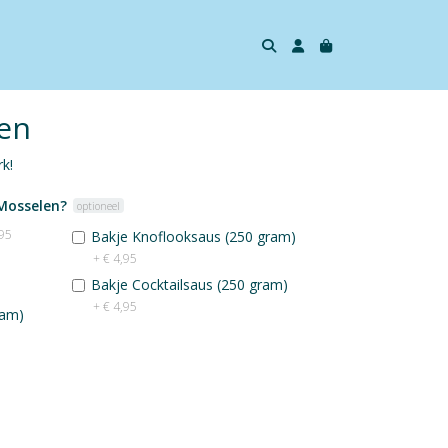
en
k!
 Mosselen?
optioneel
,95
Bakje Knoflooksaus (250 gram)
+ € 4,95
Bakje Cocktailsaus (250 gram)
+ € 4,95
ram)