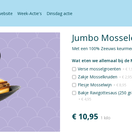
website
Week-Actie's
Dinsdag actie
Jumbo Mossel
Met een 100% Zeeuws keurmer
Wat eten we allemaal bij de
Verse mosselgroenten
+ € 1
Zakje Mosselkruiden
+ € 2,95
Flesje Mosselwijn
+ € 8,95
Bakje Ravigottesaus (250 g
+ € 4,95
€ 10,95
1 kilo