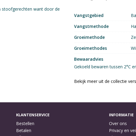
in stoofgerechten want door de
Vangstgebied
Ba
Vangstmethode
Ha
Groeimethode
Ze
Groeimethodes
Wi
Bewaaradvies
Gekoeld bewaren tussen 2°C en 
Bekijk meer uit de collectie ver
KLANTENSERVICE
INFORMATIE
Bestellen
Over ons
Betalen
Privacy en vei