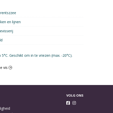
rentszzee
ken en lijnen
evisserij
ld
5°C. Geschikt om in te vriezen (max. -20°C).
se vis
VOLG ONS
ligheid