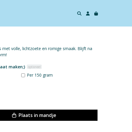
es met volle, lichtzoete en romige smaak. Blijft na
orm!
daat maken;)
optioneel
Per 150 gram
Plaats in mandje