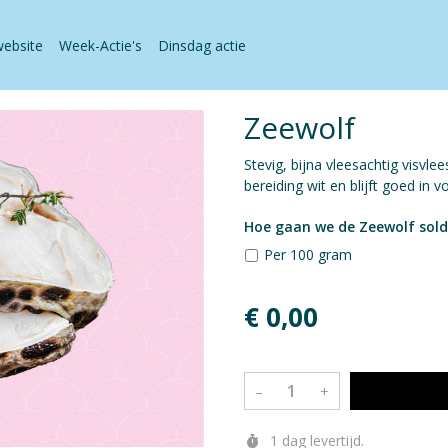
website
Week-Actie's
Dinsdag actie
Zeewolf
Stevig, bijna vleesachtig visvle
bereiding wit en blijft goed in v
Hoe gaan we de Zeewolf sol
Per 100 gram
€ 0,00
–
+
1 dag levertijd.