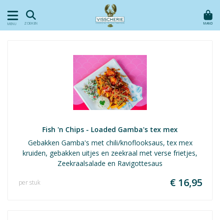
MAND
ZOEKEN
MENU
Fish 'n Chips - Loaded Gamba's tex mex
Gebakken Gamba's met chili/knoflooksaus, tex mex
kruiden, gebakken uitjes en zeekraal met verse frietjes,
Zeekraalsalade en Ravigottesaus
€ 16,95
per stuk