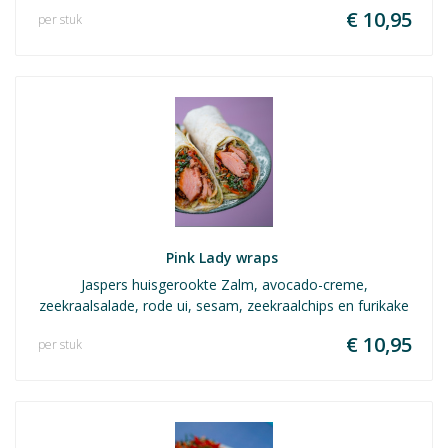
€ 10,95
per stuk
Pink Lady wraps 
Jaspers huisgerookte Zalm, avocado-creme,
zeekraalsalade, rode ui, sesam, zeekraalchips en furikake
€ 10,95
per stuk